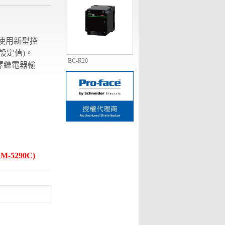
統使用新型控
回復設定值)。
BC-R20
擇繼電器輸
1
2
3
4
5
-5290C)