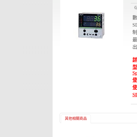
《
S
制
最
詳
型
Sp
使
使
S
其他相關商品