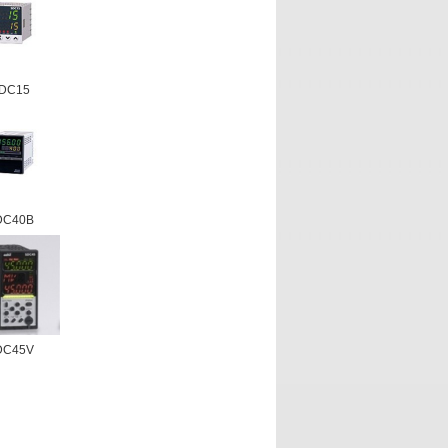
DC15
DC40B
DC45V