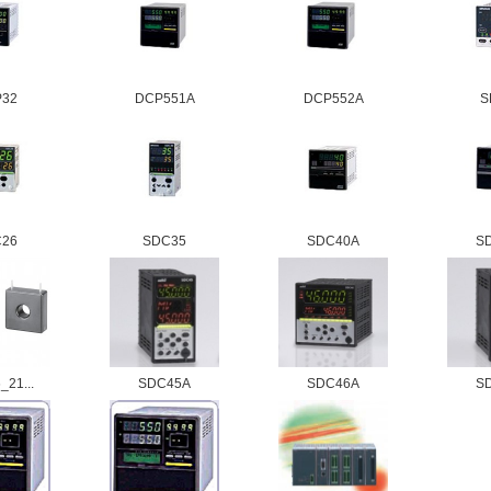
P32
DCP551A
DCP552A
S
C26
SDC35
SDC40A
S
21...
SDC45A
SDC46A
S