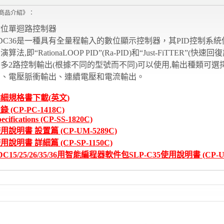
商品介紹》：
數位單迴路控制器
DC36是一種具有全量程輸入的數位顯示控制器，其PID控制系
演算法,即“RationaLOOP PID”(Ra-PID)和“Just-FiTTER”(快速
多2路控制輸出(根據不同的型號而不同)可以使用,輸出種類可選
出、電壓脈衝輸出、連續電壓和電流輸出。
細規格書下載(英文)
錄 (CP-PC-1418C)
ecifications (CP-SS-1820C)
用說明書 設置篇 (CP-UM-5289C)
用說明書 詳細篇 (CP-SP-1150C)
DC15/25/26/35/36用智能編程器軟件包SLP-C35使用說明書 (CP-UM