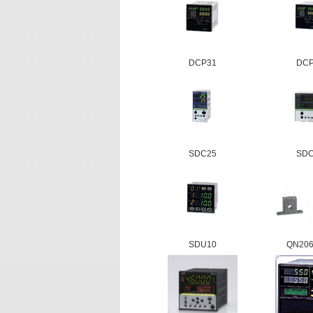
DCP31
DC
SDC25
SD
SDU10
QN206_