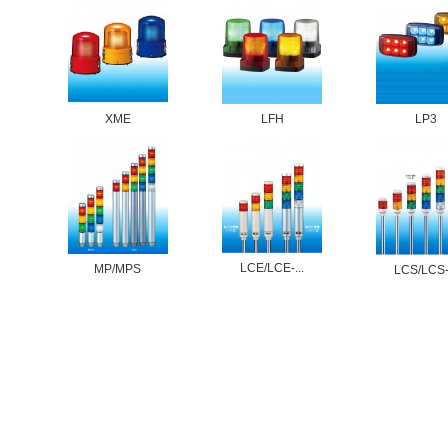
XME
LFH
LP3
LCE/LCE-...
MP/MPS
LCS/LCS-.