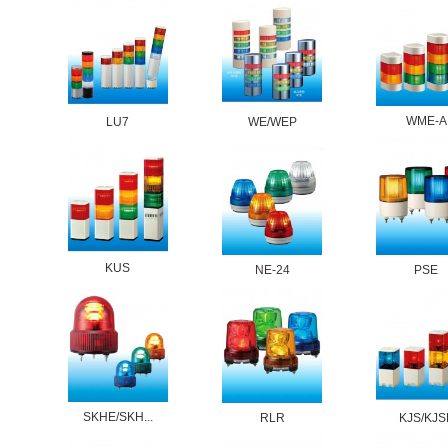
WME-A
LU7
WE/WEP
KUS
NE-24
PSE
SKHE/SKH...
RLR
KJS/KJS