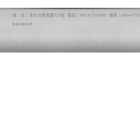
地 址： 彰化市聖安路728號 電話：886-4-7329966 傳真：886-4-7329