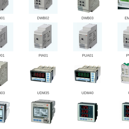
B01
DWB02
DWB03
EM
U01
PIA01
PUA01
P
B03
UDM35
UDM40