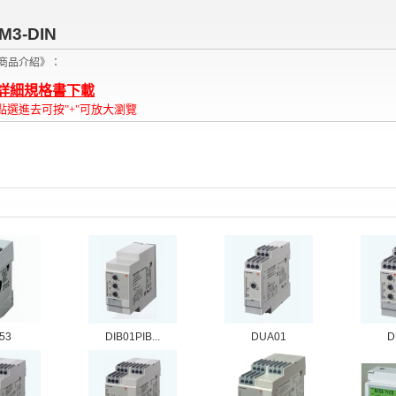
M3-DIN
商品介紹》：
詳細規格書下載
點選進去可按"+"可放大瀏覽
53
DIB01PIB...
DUA01
D