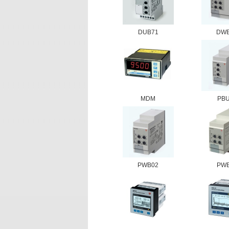
DUB71
DW
MDM
PB
PWB02
PW