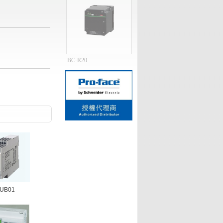
NX-D15/2...
1
2
3
4
5
UB01