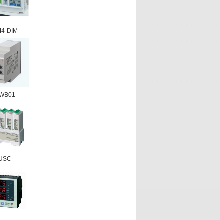
4-DIM
WB01
USC