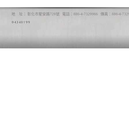
地 址： 彰化市聖安路728號 電話：886-4-7329966 傳真：886-4-7329