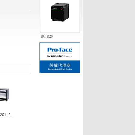
BC-R20
1
2
3
4
5
201_2...