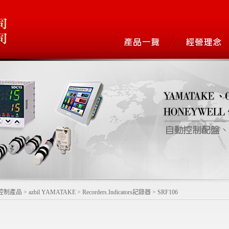
控制產品
>
azbil YAMATAKE
>
Recorders.Indicators記錄器
>
SRF106