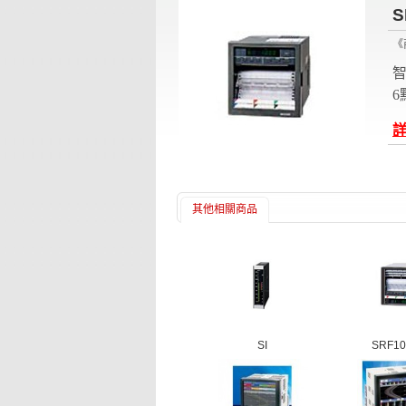
S
《
6
其他相關商品
SI
SRF101