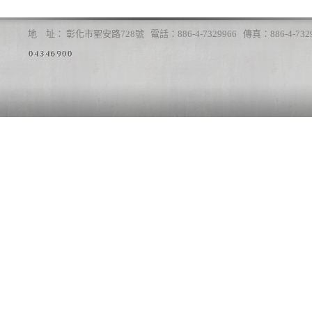
地 址： 彰化市聖安路728號 電話：886-4-7329966 傳真：886-4-7329