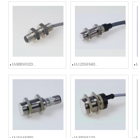
IA08BSF02D...
IA12DSF04D...
I
IA18ASF08D...
IA30DSF15D...
I