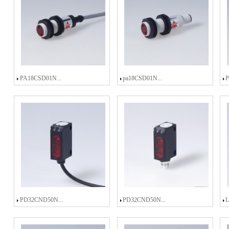
PA18CSD01N...
pa18CSD01N...
P
PD32CND50N...
PD32CND50N...
L