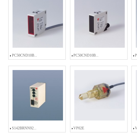
PC50CND10B...
PC50CND10B...
P
S142BRNN92...
VP02E