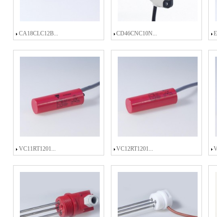
CA18CLC12B...
CD46CNC10N...
VC11RT1201...
VC12RT1201...