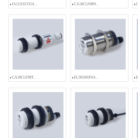
IA12ASCO5A...
CA18CLF08N...
C
CA18CLF08T...
EC3016NPAS...
E