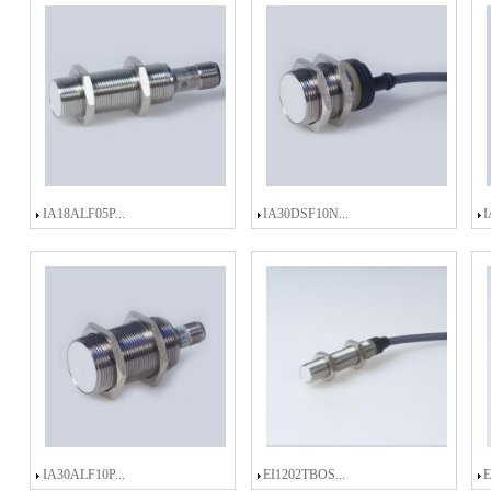
IA18ALF05P...
IA30DSF10N...
I
IA30ALF10P...
EI1202TBOS...
E