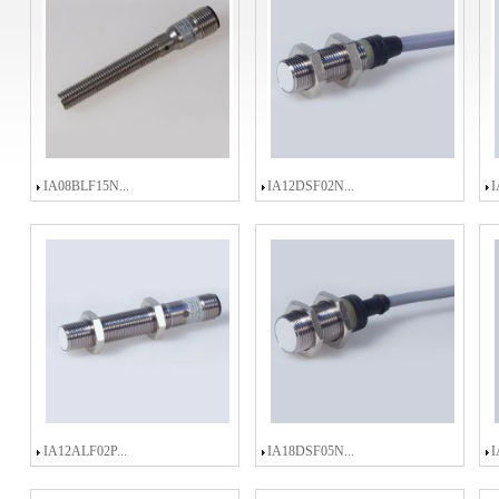
IA08BLF15N...
IA12DSF02N...
I
IA12ALF02P...
IA18DSF05N...
I